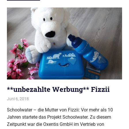
**unbezahlte Werbung** Fizzii
Juni 6, 2018
evi9011
Baby & Kleinkind
,
Food
,
Getränke
Schoolwater – die Mutter von Fizzii: Vor mehr als 10
Jahren startete das Projekt Schoolwater. Zu diesem
Zeitpunkt war die Oxentis GmbH im Vertrieb von