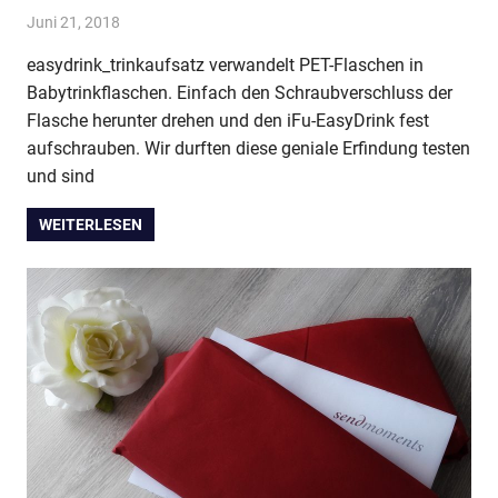
Juni 21, 2018
evi9011
Baby & Kleinkind
,
Getränke
easydrink_trinkaufsatz verwandelt PET-Flaschen in
Babytrinkflaschen. Einfach den Schraubverschluss der
Flasche herunter drehen und den iFu-EasyDrink fest
aufschrauben. Wir durften diese geniale Erfindung testen
und sind
WEITERLESEN