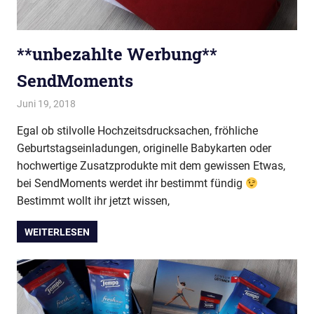
**unbezahlte Werbung**
SendMoments
Juni 19, 2018
evi9011
Alles Mögliche
,
Baby & Kleinkind
,
DIY
Egal ob stilvolle Hochzeitsdrucksachen, fröhliche
Geburtstagseinladungen, originelle Babykarten oder
hochwertige Zusatzprodukte mit dem gewissen Etwas,
bei SendMoments werdet ihr bestimmt fündig
Bestimmt wollt ihr jetzt wissen,
WEITERLESEN