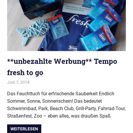
**unbezahlte Werbung** Tempo
fresh to go
Juni 7, 2018
evi9011
Baby & Kleinkind
,
Schmuck & Kosmetik
Das Feuchttuch für erfrischende Sauberkeit Endlich
Sommer, Sonne, Sonnenschein! Das bedeutet
Schwimmbad, Park, Beach Club, Grill-Party, Fahrrad-Tour,
Straßenfest, Zoo – eben alles, was draußen Spaß
WEITERLESEN