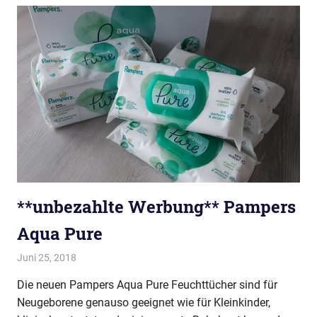
**unbezahlte Werbung** Pampers
Aqua Pure
Juni 25, 2018
evi9011
Baby & Kleinkind
Die neuen Pampers Aqua Pure Feuchttücher sind für
Neugeborene genauso geeignet wie für Kleinkinder,