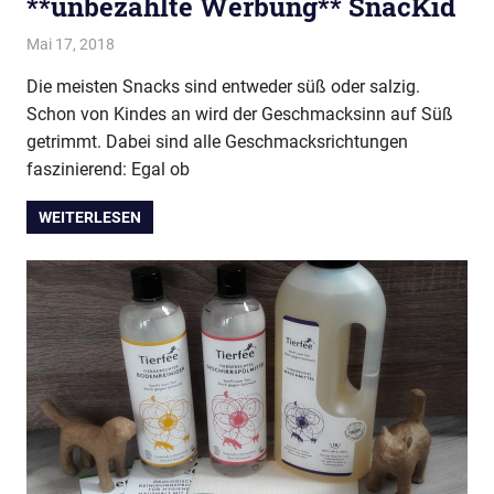
**unbezahlte Werbung** SnacKid
Mai 17, 2018
evi9011
Baby & Kleinkind
,
Food
Die meisten Snacks sind entweder süß oder salzig.
Schon von Kindes an wird der Geschmacksinn auf Süß
getrimmt. Dabei sind alle Geschmacksrichtungen
faszinierend: Egal ob
WEITERLESEN