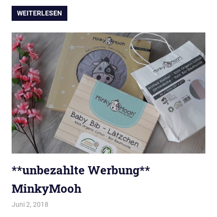
WEITERLESEN
**unbezahlte Werbung**
MinkyMooh
Juni 2, 2018
evi9011
Baby & Kleinkind
,
Fashion
,
HomeSweetHome