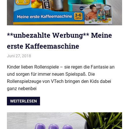
**unbezahlte Werbung** Meine
erste Kaffeemaschine
Juni 27, 2018
evi9011
Baby & Kleinkind
,
Elektronik & Technik
,
Ohne Kaffee?
Ohne mich!
Kinder lieben Rollenspiele – sie regen die Fantasie an
und sorgen für immer neuen Spielspaß. Die
Rollenspielzeuge von VTech bringen den Kids dabei
ganz nebenbei
WEITERLESEN