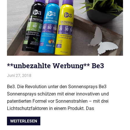
**unbezahlte Werbung** Be3
Juni 27, 2018
evi9011
Baby & Kleinkind
,
Rund um die Gesundheit
Be3. Die Revolution unter den Sonnensprays Be3
Sonnensprays schützen mit einer innovativen und
patentierten Formel vor Sonnenstrahlen – mit drei
Lichtschutzfaktoren in einem Produkt. Das
WEITERLESEN