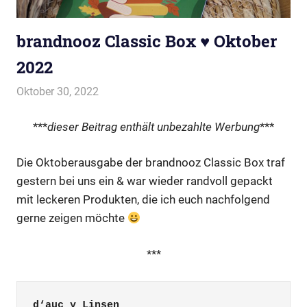
brandnooz Classic Box ♥ Oktober
2022
Oktober 30, 2022
evi9011
brandnooz
***
dieser Beitrag enthält unbezahlte Werbung
***
Die Oktoberausgabe der brandnooz Classic Box traf
gestern bei uns ein & war wieder randvoll gepackt
mit leckeren Produkten, die ich euch nachfolgend
gerne zeigen möchte
***
d‘auc y Linsen