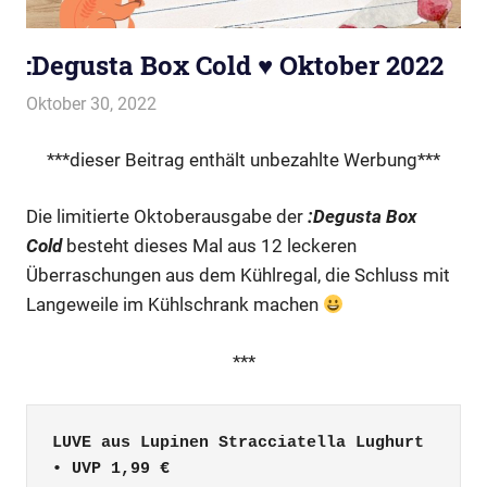
:Degusta Box Cold ♥ Oktober 2022
Oktober 30, 2022
evi9011
:Degusta Box
***dieser Beitrag enthält unbezahlte Werbung***
Die limitierte Oktoberausgabe der
:Degusta Box
Cold
besteht dieses Mal aus 12 leckeren
Überraschungen aus dem Kühlregal, die Schluss mit
Langeweile im Kühlschrank machen
***
LUVE aus Lupinen Stracciatella Lughurt 
• UVP 1,99 €