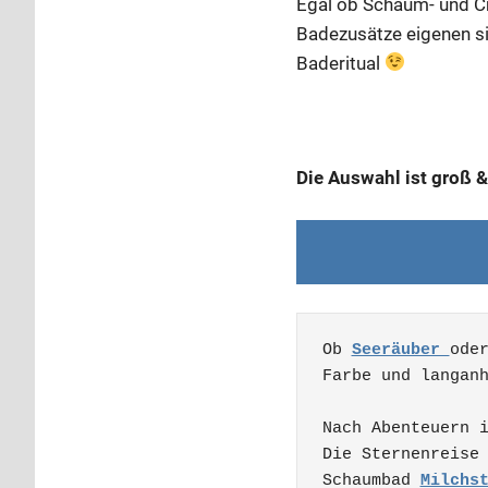
Egal ob Schaum- und Cr
Badezusätze eigenen s
Baderitual
Die Auswahl ist groß &
Ob 
Seeräuber 
ode
Farbe und langanh
Nach Abenteuern 
Die Sternenreise 
Schaumbad 
Milchs