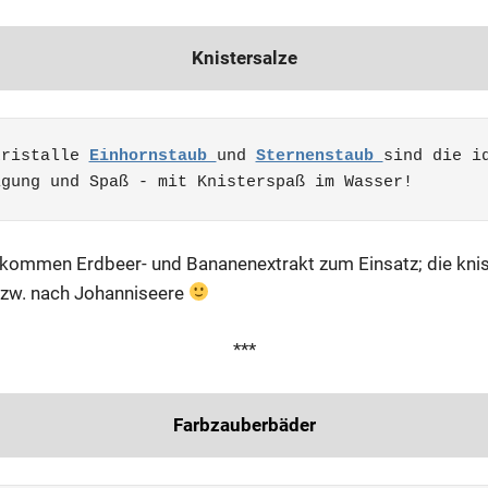
Knistersalze
kristalle 
Einhornstaub 
und 
Sternenstaub 
sind die id
igung und Spaß - mit Knisterspaß im Wasser! 
kommen Erdbeer- und Bananenextrakt zum Einsatz; die knis
bzw. nach Johanniseere
***
Farbzauberbäder