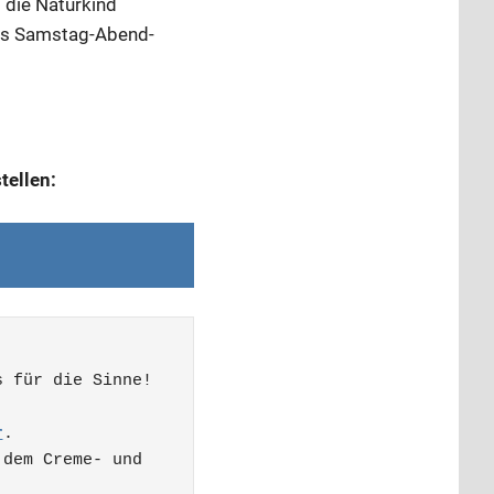
 die Naturkind
das Samstag-Abend-
tellen:
 für die Sinne! 

r
. 

dem Creme- und 