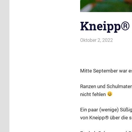
Kneipp® 
Oktober 2, 2022
evi9011
Kneipp V
Mitte September war e
Ranzen und Schulmateria
nicht fehlen
Ein paar (wenige) Süßi
von Kneipp® über die s