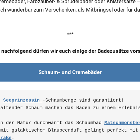
emebäder, Farbzauber- & Sprudelbäder oder Knistersalze –
ich wunderbar zum Verschenken, als Mitbringsel oder für 
***
 nachfolgend dürfen wir euch einige der Badezusätze vors
Schaum- und Cremebäder
r 
Seeprinzessin 
-Schaumberge sind garantiert! 

altender Schaum machen das Baden zu einem Erlebnis
in der Natur durchwärmt das Schaumbad 
Matschmonste
mit galaktischem Blaubeerduft gelingt perfekt mit 
traße
.