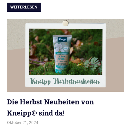
WEITERLESEN
Die Herbst Neuheiten von
Kneipp® sind da!
Oktober 21, 2024
evi9011
Kneipp VIP Autor