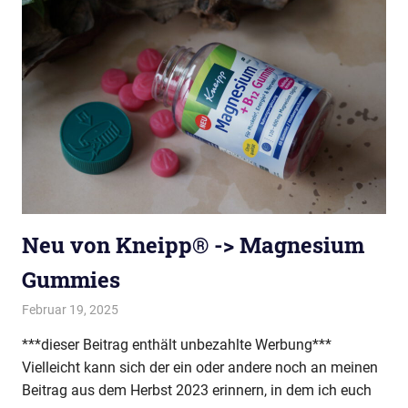
Neu von Kneipp® -> Magnesium
Gummies
Februar 19, 2025
evi9011
Kneipp VIP Autor
***dieser Beitrag enthält unbezahlte Werbung***
Vielleicht kann sich der ein oder andere noch an meinen
Beitrag aus dem Herbst 2023 erinnern, in dem ich euch