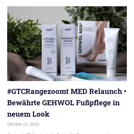
#GTCRangezoomt MED Relaunch •
Bewährte GEHWOL Fußpflege in
neuem Look
Oktober 22, 2025
evi9011
Gehwol Tester Club