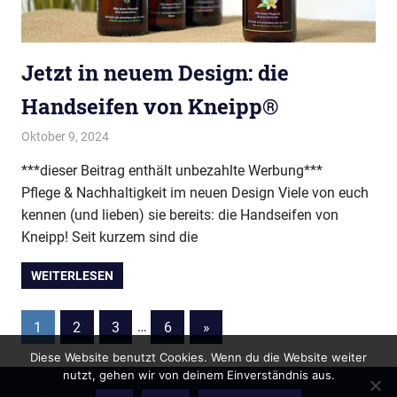
Jetzt in neuem Design: die
Handseifen von Kneipp®
Oktober 9, 2024
evi9011
Kneipp VIP Autor
***dieser Beitrag enthält unbezahlte Werbung***
Pflege & Nachhaltigkeit im neuen Design Viele von euch
kennen (und lieben) sie bereits: die Handseifen von
Kneipp! Seit kurzem sind die
WEITERLESEN
Seitennummerierung
Nächste
1
2
3
…
6
»
Beiträge
Diese Website benutzt Cookies. Wenn du die Website weiter
der
nutzt, gehen wir von deinem Einverständnis aus.