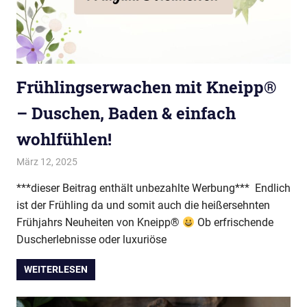
Frühlingserwachen mit Kneipp®
– Duschen, Baden & einfach
wohlfühlen!
März 12, 2025
evi9011
Kneipp VIP Autor
***dieser Beitrag enthält unbezahlte Werbung*** Endlich
ist der Frühling da und somit auch die heißersehnten
Frühjahrs Neuheiten von Kneipp®
Ob erfrischende
Duscherlebnisse oder luxuriöse
WEITERLESEN