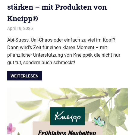
stärken – mit Produkten von
Kneipp®
April 18, 2025
evi9011
Kneipp VIP Autor
Abi-Stress, Uni-Chaos oder einfach zu viel im Kopf?
Dann wird’s Zeit für einen klaren Moment – mit
pflanzlicher Unterstützung von Kneipp®, die nicht nur
gut tut, sondern auch schmeckt!
WEITERLESEN