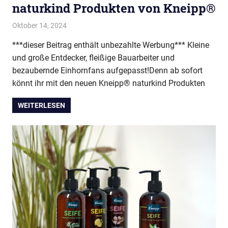
naturkind Produkten von Kneipp®
Oktober 14, 2024
evi9011
Kneipp VIP Autor
***dieser Beitrag enthält unbezahlte Werbung*** Kleine
und große Entdecker, fleißige Bauarbeiter und
bezaubernde Einhornfans aufgepasst!Denn ab sofort
könnt ihr mit den neuen Kneipp® naturkind Produkten
WEITERLESEN