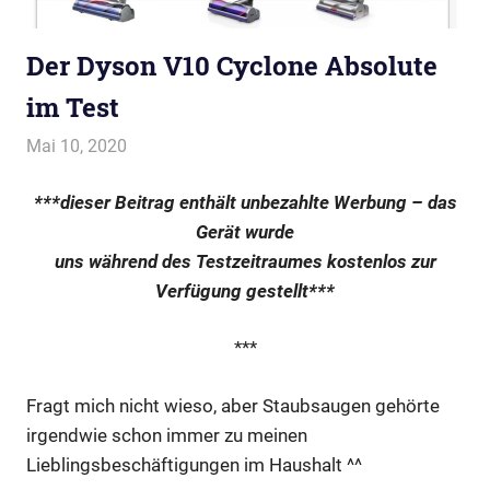
Der Dyson V10 Cyclone Absolute
im Test
Mai 10, 2020
evi9011
HomeSweetHome
,
Elektronik & Technik
,
Produkttestportale
,
TheInsiders
***dieser Beitrag enthält unbezahlte Werbung – das
Gerät wurde
uns während des Testzeitraumes kostenlos zur
Verfügung gestellt***
***
Fragt mich nicht wieso, aber Staubsaugen gehörte
irgendwie schon immer zu meinen
Lieblingsbeschäftigungen im Haushalt ^^